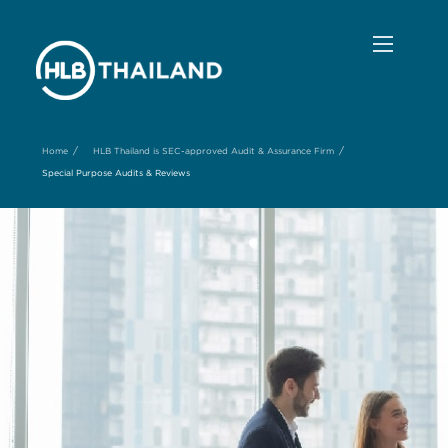
/
/
Home
HLB Thailand is SEC-approved Audit & Assurance Firm
Special Purpose Audits & Reviews