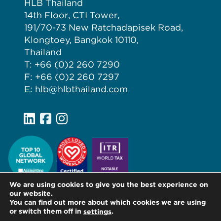
HLB Thailand
14th Floor, CTI Tower,
191/70-73 New Ratchadapisek Road,
Klongtoey, Bangkok 10110,
Thailand
T: +66 (0)2 260 7290
F: +66 (0)2 260 7297
E: hlb@hlbthailand.com
We are using cookies to give you the best experience on
our website.
You can find out more about which cookies we are using
or switch them off in
.
settings